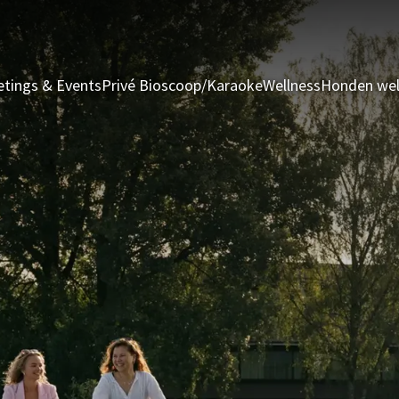
tings & Events
Privé Bioscoop/Karaoke
Wellness
Honden we