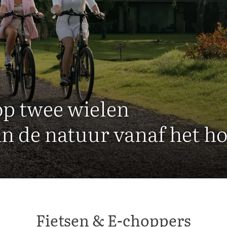
op twee wielen
n de natuur vanaf het ho
Fietsen & E-choppers