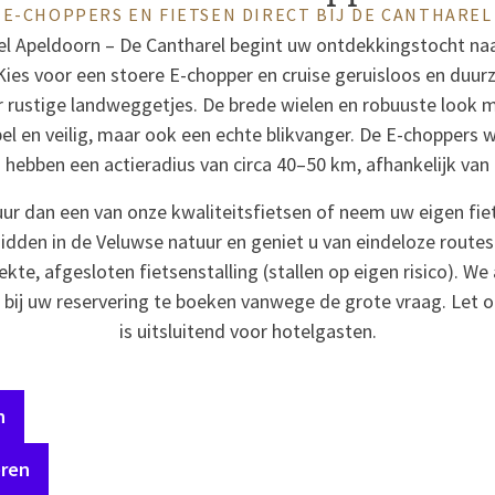
E-CHOPPERS EN FIETSEN DIRECT BIJ DE CANTHAREL
tel Apeldoorn – De Cantharel begint uw ontdekkingstocht na
 Kies voor een stoere E-chopper en cruise geruisloos en duu
 rustige landweggetjes. De brede wielen en robuuste look m
el en veilig, maar ook een echte blikvanger. De E-choppers w
 hebben een actieradius van circa 40–50 km, afhankelijk van 
uur dan een van onze kwaliteitsfietsen of neem uw eigen fi
idden in de Veluwse natuur en geniet u van eindeloze routes
kte, afgesloten fietsenstalling (stallen op eigen risico). W
 bij uw reservering te boeken vanwege de grote vraag. Let o
is uitsluitend voor hotelgasten.
n
eren