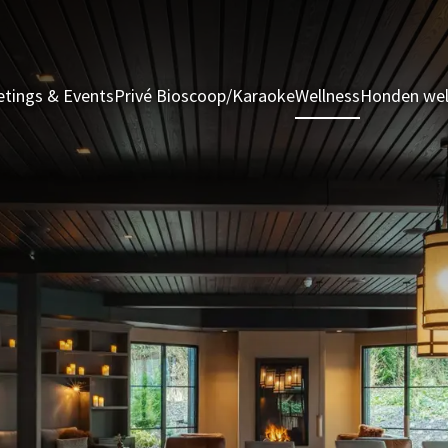
tings & Events
Privé Bioscoop/Karaoke
Wellness
Honden we