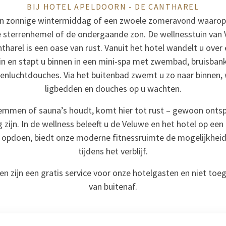
BIJ HOTEL APELDOORN - DE CANTHAREL
een zonnige wintermiddag of een zwoele zomeravond waarop 
e sterrenhemel of de ondergaande zon. De wellnesstuin van 
harel is een oase van rust. Vanuit het hotel wandelt u over
in en stapt u binnen in een mini-spa met zwembad, bruisbank
penluchtdouches. Via het buitenbad zwemt u zo naar binnen,
ligbedden en douches op u wachten.
emmen of sauna’s houdt, komt hier tot rust – gewoon ont
 zijn. In de wellness beleeft u de Veluwe en het hotel op een
il opdoen, biedt onze moderne fitnessruimte de mogelijkheid 
tijdens het verblijf.
ten zijn een gratis service voor onze hotelgasten en niet toe
van buitenaf.