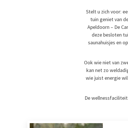
Stelt u zich voor: 
tuin geniet van d
Apeldoorn – De Cant
deze besloten tu
saunahuisjes en o
Ook wie niet van zw
kan net zo weldadig
wie juist energie w
De wellnessfacilitei