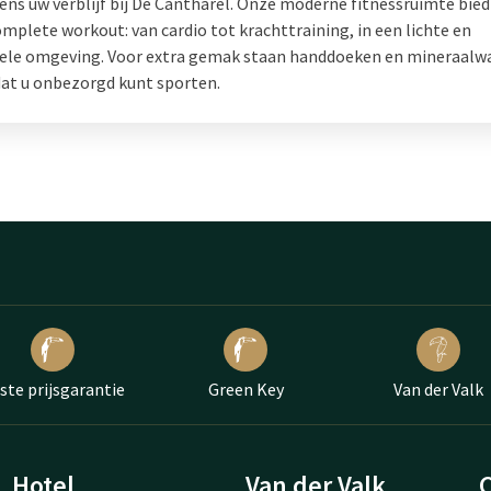
ijdens uw verblijf bij De Cantharel. Onze moderne fitnessruimte bied
mplete workout: van cardio tot krachttraining, in een lichte en
le omgeving. Voor extra gemak staan handdoeken en mineraalwa
odat u onbezorgd kunt sporten.
ste prijsgarantie
Green Key
Van der Valk
Hotel
Van der Valk