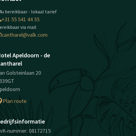
4u bereikbaar - lokaal tarief
+31 55 541 44 55
ereikbaar via mail
cantharel@valk.com
otel Apeldoorn - de
antharel
an Golsteinlaan 20
339GT
peldoorn
Plan route
edrijfsinformatie
vK-nummer: 08172715