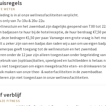
uisregels
TE WETEN
eding is in al onze wellnessfaciliteiten verplicht.
s only van 7u-10u & 20u-22u.
llnesstuin en het zwembad zijn dagelijks geopend van 7.00 tot 22.
jn badjassen te huur bij de hotelreceptie, de huur berdraag €7,50 per
 deze bedragen €1,50 per paar. Vanwege een grote vraag is het mo
ilt u zeker zijn van een badjas dan raden wij u aan om uw eigen ba
amerpas geeft toegang tot de wellnesstuin en het zwembad.
ren onder de 12 jaar zijn alleen toegestaan onder begeleiding va
ebruik van (opblaas)ballen, speelgoed en luchtbedden is helaas n
s niet toegestaan om eigen meegebrachte eten- en drinkwaren te 
ik maken van onze thee- & waterfaciliteiten in de zwembadbar.
ieren zijn niet toegestaan in onze wellnessfaciliteiten.
f verblijf
NZE FITNESS