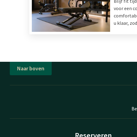
Blijf fit t
voor een co
comfortabe
u klaar, z
Naar boven
Be
Reserveren