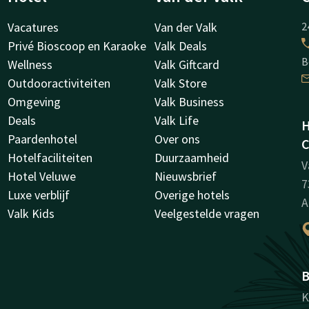
Vacatures
Van der Valk
2
Privé Bioscoop en Karaoke
Valk Deals
B
Wellness
Valk Giftcard
Outdooractiviteiten
Valk Store
Omgeving
Valk Business
Deals
Valk Life
H
Paardenhotel
Over ons
C
Hotelfaciliteiten
Duurzaamheid
V
Hotel Veluwe
Nieuwsbrief
7
Luxe verblijf
Overige hotels
A
Valk Kids
Veelgestelde vragen
B
K