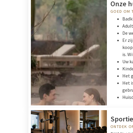
Onze h
GOED OM 
Badkl
Adult
De we
Er zi
koop,
is. W
Uw k
Kinde
Het g
Het i
gebru
Huisd
Sportie
ONTDEK O