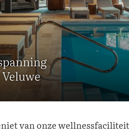
tspanning
e Veluwe
niet van onze wellnessfacilitei