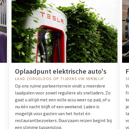
Oplaadpunt elektrische auto's
F
LAAD ZORGELOOS OP TIJDENS UW VERBLIJF
S
Op ons ruime parkeerterrein vindt u meerdere
V
laadpalen voor zowel reguliere als snelladers. Zo
f
gaat u altijd met een volle accu weer op pad, of u
k
nu één nacht blijft of een weekend. Laden is
j
mogelijk voor gasten van het hotel én
l
restaurantbezoekers. Duurzaam reizen begint bij
v
een slimme tussenstop.
v