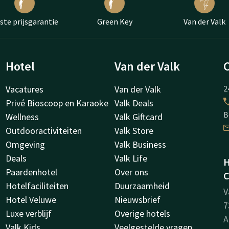
ste prijsgarantie
Green Key
Van der Valk
Hotel
Van der Valk
Vacatures
Van der Valk
2
Privé Bioscoop en Karaoke
Valk Deals
B
Wellness
Valk Giftcard
Outdooractiviteiten
Valk Store
Omgeving
Valk Business
Deals
Valk Life
H
Paardenhotel
Over ons
C
Hotelfaciliteiten
Duurzaamheid
V
Hotel Veluwe
Nieuwsbrief
7
Luxe verblijf
Overige hotels
A
Valk Kids
Veelgestelde vragen