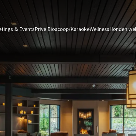
tings & Events
Privé Bioscoop/Karaoke
Wellness
Honden we