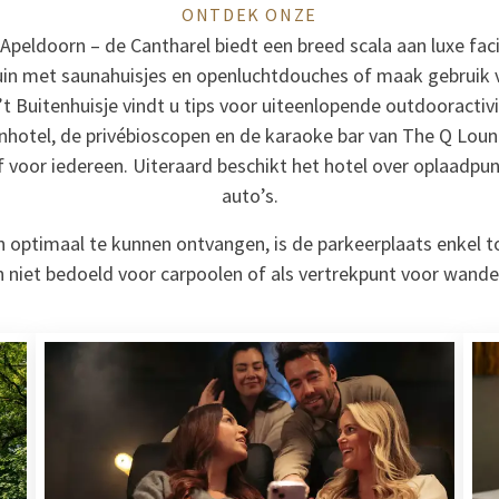
ONTDEK ONZE
Apeldoorn – de Cantharel biedt een breed scala aan luxe faci
uin met saunahuisjes en openluchtdouches of maak gebruik
’t Buitenhuisje vindt u tips voor uiteenlopende outdooractivi
hotel, de privébioscopen en de karaoke bar van The Q Lou
jf voor iedereen. Uiteraard beschikt het hotel over oplaadpu
auto’s.
optimaal te kunnen ontvangen, is de parkeerplaats enkel t
 niet bedoeld voor carpoolen of als vertrekpunt voor wandel