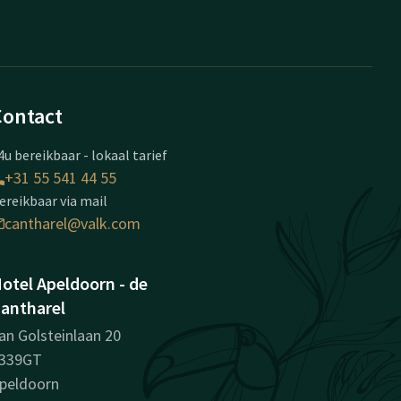
Contact
4u bereikbaar - lokaal tarief
+31 55 541 44 55
ereikbaar via mail
cantharel@valk.com
otel Apeldoorn - de
antharel
an Golsteinlaan 20
339GT
peldoorn