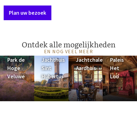
Plan uw bezoek
Ontdek alle mogelijkheden
EN NOG VEEL MEER
Park de
Jachthuis
Jachtchalet
Paleis
Hoge
Sint
Aardhuis
Het
Veluwe
Hubertus
Loo