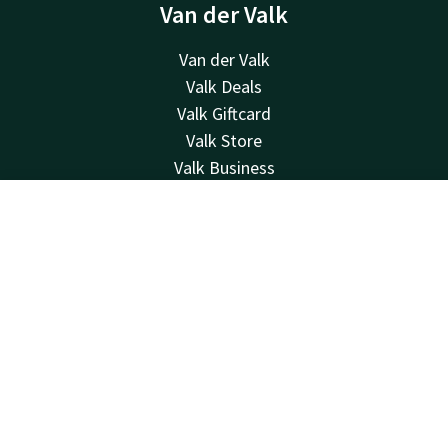
Van der Valk
Van der Valk
Valk Deals
Valk Giftcard
Valk Store
Valk Business
Valk Life
Over ons
Contact
Account
NL
Duurzaamheid
Boek nu
Nieuwsbrief
Overige hotels
Veelgestelde vragen
Contact
24u bereikbaar - lokaal tarief
+31 55 541 44 55