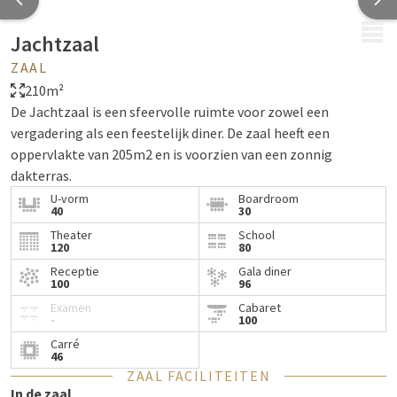
MENU
Jachtzaal
ZAAL
210m²
De Jachtzaal is een sfeervolle ruimte voor zowel een
vergadering als een feestelijk diner. De zaal heeft een
oppervlakte van 205m2 en is voorzien van een zonnig
dakterras.
U-vorm
Boardroom
40
30
Theater
School
120
80
Receptie
Gala diner
100
96
Examen
Cabaret
-
100
Carré
46
ZAAL FACILITEITEN
In de zaal