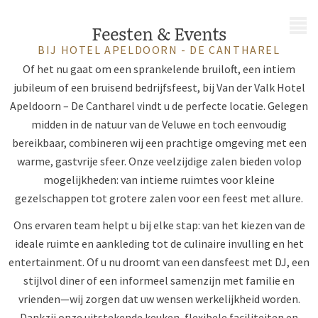
MENU
Feesten & Events
BIJ HOTEL APELDOORN - DE CANTHAREL
Of het nu gaat om een sprankelende bruiloft, een intiem
jubileum of een bruisend bedrijfsfeest, bij Van der Valk Hotel
Apeldoorn – De Cantharel vindt u de perfecte locatie. Gelegen
midden in de natuur van de Veluwe en toch eenvoudig
bereikbaar, combineren wij een prachtige omgeving met een
warme, gastvrije sfeer. Onze veelzijdige zalen bieden volop
mogelijkheden: van intieme ruimtes voor kleine
gezelschappen tot grotere zalen voor een feest met allure.
Ons ervaren team helpt u bij elke stap: van het kiezen van de
ideale ruimte en aankleding tot de culinaire invulling en het
entertainment. Of u nu droomt van een dansfeest met DJ, een
stijlvol diner of een informeel samenzijn met familie en
vrienden—wij zorgen dat uw wensen werkelijkheid worden.
Dankzij onze uitstekende keuken, flexibele faciliteiten en