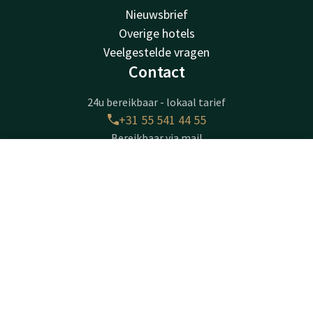
Nieuwsbrief
Overige hotels
Veelgestelde vragen
Contact
24u bereikbaar - lokaal tarief
+31 55 541 44 55
Bereikbaar via mail
cantharel@valk.com
Contact
Account
NL
Hotel Apeldoorn - de Cantharel
Boek nu
Van Golsteinlaan 20
7339GT
Apeldoorn
Plan route