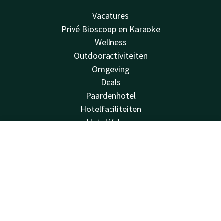
Vacatures
Privé Bioscoop en Karaoke
Wellness
Outdooractiviteiten
Omgeving
Deals
Paardenhotel
Hotelfaciliteiten
Hotel Veluwe
Luxe verblijf
Contact
Account
NL
Valk Kids
Van der Valk
Boek nu
Van der Valk
Valk Deals
Valk Giftcard