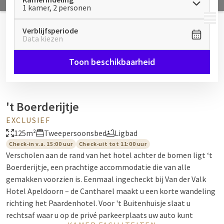
1 kamer, 2 personen
MENU
Verblijfsperiode
Data kiezen
Toon beschikbaarheid
't Boerderijtje
EXCLUSIEF
125m²
Tweepersoonsbed
Ligbad
Check-in v.a. 15:00 uur
Check-uit tot 11:00 uur
Verscholen aan de rand van het hotel achter de bomen ligt ‘t
Boerderijtje, een prachtige accommodatie die van alle
gemakken voorzien is. Eenmaal ingecheckt bij Van der Valk
Hotel Apeldoorn – de Cantharel maakt u een korte wandeling
richting het Paardenhotel. Voor 't Buitenhuisje slaat u
rechtsaf waar u op de privé parkeerplaats uw auto kunt