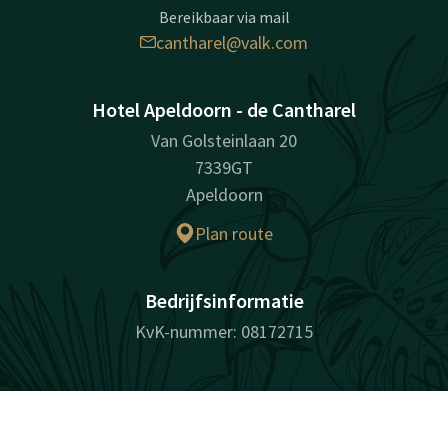
Bereikbaar via mail
cantharel@valk.com
Hotel Apeldoorn - de Cantharel
Van Golsteinlaan 20
7339GT
Apeldoorn
Plan route
Bedrijfsinformatie
KvK-nummer: 08172715
Facebook
Instagram
LinkedIn
Youtube
Contact
Account
NL