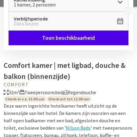
1 kamer, 2 personen
MENU
Verblijfsperiode
Data kiezen
Toon beschikbaarheid
Comfort kamer | met ligbad, douche &
balkon (binnenzijde)
COMFORT
32m²
Tweepersoonsbed
Regendouche
Check-in v.a. 15:00 uur
Check-uit tot 11:00 uur
Deze warm ingerichte hotelkamer heeft uitzicht op de
binnenzijde van het hotel. De kamers zijn voorzien van een
half open badkamer met een bad, afgesloten douche en
toilet, exclusieve bedden van '
Nilson Beds
' met tweepersoons
topper, flatscreen, bureau, zithoek, telefoon, koffie- en