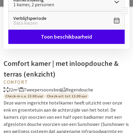
1 kamer, 2 personen
MENU
Verblijfsperiode
Data kiezen
Toon beschikbaarheid
Comfort kamer | met inloopdouche &
terras (enkzicht)
COMFORT
32m²
Tweepersoonsbed
Regendouche
Check-in v.a. 15:00 uur
Check-uit tot 11:00 uur
Deze warm ingerichte hotelkamer heeft uitzicht over onze
enk en groentetuin aan de achterzijde van het hotel. De
kamers zijn voorzien van een half open badkamer met een
afgesloten douche voorzien van een Sunshower (Sunshower is
een wellness systeem dat aangename infraroodwarmte en