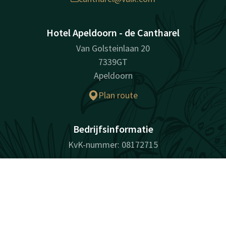
Hotel Apeldoorn - de Cantharel
Van Golsteinlaan 20
7339GT
Apeldoorn
Plan route
Bedrijfsinformatie
KvK-nummer: 08172715
Contact
Account
NL
Facebook
Instagram
LinkedIn
Youtube
Boek nu