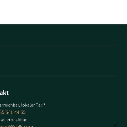
akt
erreichbar, lokaler Tarif
55 541 44 55
ail erreichbar
harel@valk.com