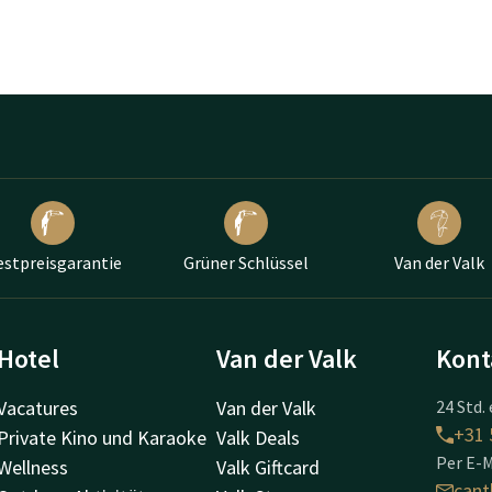
estpreisgarantie
Grüner Schlüssel
Van der Valk
Hotel
Van der Valk
Kont
Vacatures
Van der Valk
24 Std. 
+31 
Private Kino und Karaoke
Valk Deals
Per E-M
Wellness
Valk Giftcard
cant