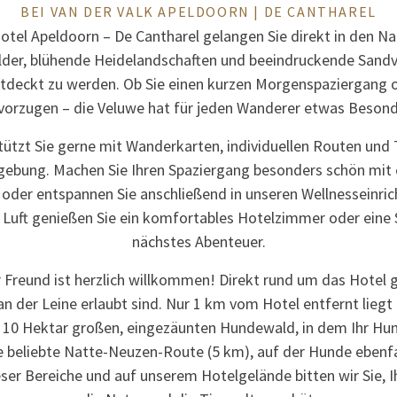
BEI VAN DER VALK APELDOORN | DE CANTHAREL
otel Apeldoorn – De Cantharel gelangen Sie direkt in den N
lder, blühende Heidelandschaften und beeindruckende San
ntdeckt zu werden. Ob Sie einen kurzen Morgenspaziergang 
orzugen – die Veluwe hat für jeden Wanderer etwas Besonde
ützt Sie gerne mit Wanderkarten, individuellen Routen und T
gebung. Machen Sie Ihren Spaziergang besonders schön mit 
oder entspannen Sie anschließend in unseren Wellnesseinri
 Luft genießen Sie ein komfortables Hotelzimmer oder eine Su
nächstes Abenteuer.
er Freund ist herzlich willkommen! Direkt rund um das Hotel 
n der Leine erlaubt sind. Nur 1 km vom Hotel entfernt liegt 
10 Hektar großen, eingezäunten Hundewald, in dem Ihr Hund
 beliebte Natte-Neuzen-Route (5 km), auf der Hunde ebenfa
ser Bereiche und auf unserem Hotelgelände bitten wir Sie, 