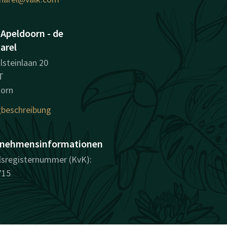
 Apeldoorn - de
arel
lsteinlaan 20
T
oorn
beschreibung
nehmensinformationen
sregisternummer (KvK):
715