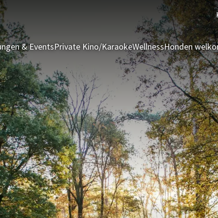
ngen & Events
Private Kino/Karaoke
Wellness
Honden welk