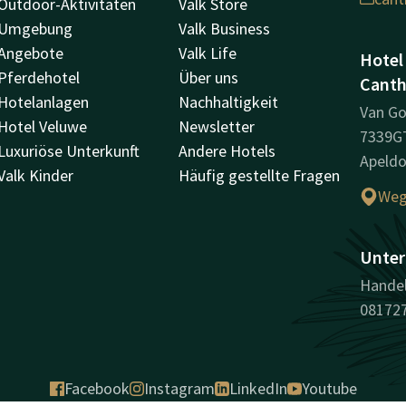
Outdoor-Aktivitäten
Valk Store
Umgebung
Valk Business
Angebote
Valk Life
Hotel
Pferdehotel
Über uns
Canth
Hotelanlagen
Nachhaltigkeit
Van Go
Hotel Veluwe
Newsletter
7339G
Luxuriöse Unterkunft
Andere Hotels
Apeld
Valk Kinder
Häufig gestellte Fragen
Weg
Unter
Handel
08172
Facebook
Instagram
LinkedIn
Youtube