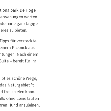
ationalpark De Hoge
dverwehungen warten
oder eine ganztägige
res zu bieten.
ipps für versteckte
einem Picknick aus
chtungen. Nach einem
ite – bereit für Ihr
gibt es schöne Wege,
das Naturgebiet ’t
 frei spielen kann.
lls ohne Leine laufen
Ihren Hund anzuleinen,