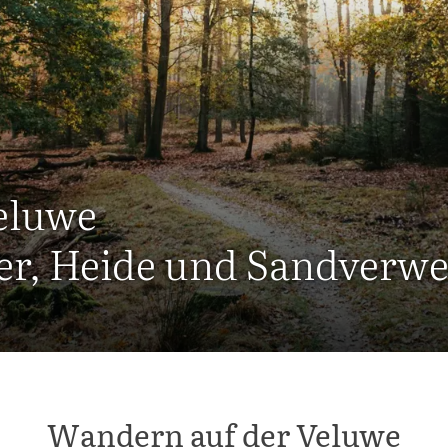
eluwe
er, Heide und Sandverw
Wandern auf der Veluwe