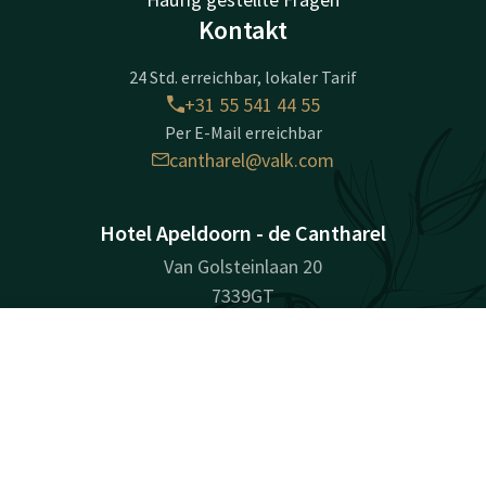
Kontakt
24 Std. erreichbar, lokaler Tarif
+31 55 541 44 55
Per E-Mail erreichbar
cantharel@valk.com
Hotel Apeldoorn - de Cantharel
Van Golsteinlaan 20
7339GT
Apeldoorn
Kontakt
Account
DE
Wegbeschreibung
Jetzt buchen
Unternehmensinformationen
Handelsregisternummer (KvK): 08172715