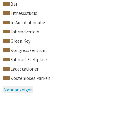
Bar
Fitnessstudio
In Autobahnnähe
Fahrradverleih
Green Key
Kongresszentrum
Fahrrad-Stellplatz
Ladestationen
Kostenloses Parken
Mehr anzeigen