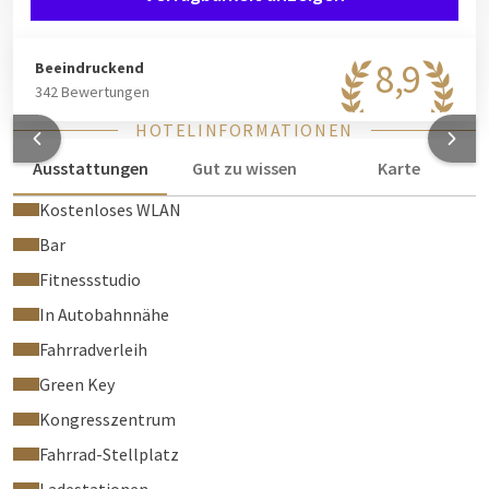
8,9
Beeindruckend
342 Bewertungen
HOTELINFORMATIONEN
Ausstattungen
Gut zu wissen
Karte
Kostenloses WLAN
Bar
Fitnessstudio
In Autobahnnähe
Fahrradverleih
Green Key
Kongresszentrum
Fahrrad-Stellplatz