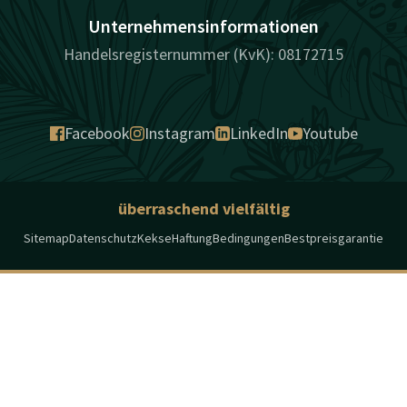
Unternehmensinformationen
Handelsregisternummer (KvK): 08172715
Facebook
Instagram
LinkedIn
Youtube
überraschend vielfältig
Sitemap
Datenschutz
Kekse
Haftung
Bedingungen
Bestpreisgarantie