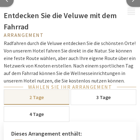
MENÜ
Entdecken Sie die Veluwe mit dem
Fahrrad
ARRANGEMENT
Radfahren durch die Veluwe entdecken Sie die schönsten Orte!
Von unserem Hotel fahren Sie direkt in die Natur. Sie können
eine feste Route wählen, aber auch Ihre eigene Route über ein
Netzwerk von Knoten erstellen. Nach einem sportlichen Tag
auf dem Fahrrad können Sie die Wellnesseinrichtungen in
unserem Hotel nutzen, die Sie kostenlos nutzen können.
WÄHLEN SIE IHR ARRANGEMENT
Hinweis: Die Pakete enthalten kein Fahrrad! Die Fahrräder
2 Tage
3 Tage
können je nach Verfügbarkeit gebucht und über die Extras
oder über die Rezeption gebucht werden. In Kürze können Sie
4 Tage
die gewünschte Aktivität direkt über einen Link buchen, den
Sie 24 Stunden nach Ihrer Reservierung von uns erhalten.
Preise pro Tag:
Dieses Arrangement enthält: