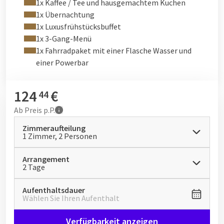
1x Kaffee / Tee und hausgemachtem Kuchen
Standardfahrrad
1x Übernachtung
Elektrofahrrad
1x Luxusfrühstücksbuffet
Mountainbike
1x 3-Gang-Menü
Elektrisches Mountainbike
1x Fahrradpaket mit einer Flasche Wasser und
Elektro-Fatbike (begrenzte Verfügbarkeit)
einer Powerbar
Kinderfahrrad
Es gibt einige hintere und vordere Kindersitze.
124
€
44
Ab
Preis p.P.
Zimmeraufteilung
1 Zimmer, 2 Personen
Arrangement
2 Tage
Aufenthaltsdauer
Wählen Sie Ihren Aufenthalt
Verfügbarkeit anzeigen